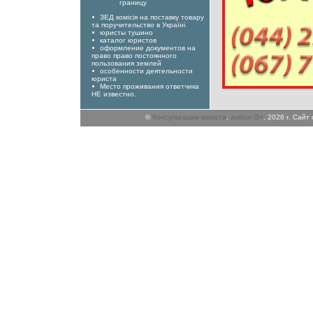
границу
ЗЕД комісія на поставку товару
та поручительство в Україні
юристы тушино
каталог юристов
оформление документов на
право право постоянного
пользования землей
особенности деятельности
юриста
Место проживания ответчика
НЕ известно.
©
Консультации юриста
,
author G+
, 2026 г. Сай