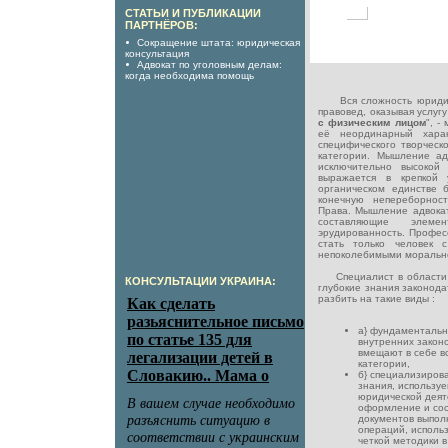
СТАТЬИ И ПУБЛИКАЦИИ
ПАРТНЁРОВ:
Сокращение штата: юридическая
консультация
Адвокат по уголовным делам:
когда необходима помощь
Вся сложность юридиче
правовед, оказывая услугу
с физическим лицом
", -
её неординарный харак
специфического творческ
категории. Мышление ад
исключительно высокой 
выражается в крепкой 
органическом единстве 
конечную непереборнос
Права. Мышление адвокат
составляющие элем
эрудированность. Профес
стать только человек 
непоколебимыми морально
Специалист в области п
КОНСУЛЬТАЦИИ УКРАИНА:
глубокие знания законода
разбить на такие виды :
а} фундаментальн
внутренних закон
вмещают в себе в
категории,
б} специализиров
знания, использу
юридической деят
оформление и со
документов выпол
операций, исполь
четкой методики 