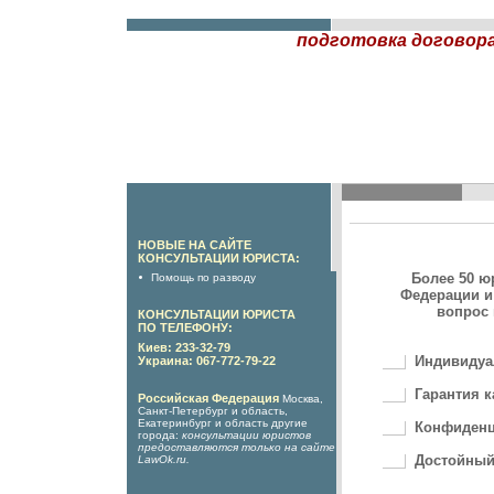
подготовка договора
НОВЫЕ НА САЙТЕ
КОНСУЛЬТАЦИИ ЮРИСТА:
Более 50 ю
Помощь по разводу
Федерации и
вопрос 
КОНСУЛЬТАЦИИ ЮРИСТА
ПО ТЕЛЕФОНУ:
Киев: 233-32-79
Индивидуа
Украина: 067-772-79-22
Гарантия к
Российская Федерация
Москва,
Санкт-Петербург и область,
Екатеринбург и область другие
Конфиденц
города:
консультации юристов
предоставляются только на сайте
Достойный
LawOk.ru
.