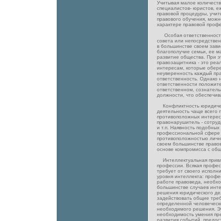
Учитывая малое количест
специалистов- юристов, е
правовой процедуры, учит
правового обучения, можн
характере правовой профе
Особая ответственность
совета или непосредствен
в большинстве своем зави
благополучие семьи, ее 
развитие общества. При э
правозащитника - это реа
интересам, которые обере
неуверенность каждый пр
ответственность. Однако 
ответственности положите
ответственном, сознател
должности, что обеспечив
Конфликтность юридичес
деятельность чаще всего 
противоположных интерес
правонарушитель - сотруд
и т.п. Наявность подобных
профессиональной сфере 
противоположностью личны
своем большинстве правов
основе компромисса с общ
Интеллектуальная привл
профессии. Всякая профе
требует от своего исполн
уровня интеллекта: профе
работе правоведа, необхо
большинстве случаев инте
решения юридического де
задействовать общие тре
определенной человеческ
необходимого решения. Э
необходимость умения пр
развития событий, предост