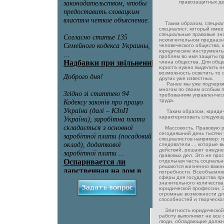
правозащитных де
Таким образом, специали
специалист, который име
специальные правовые зна
исключительном предназн
человеческого общества,
юридические инструменты
проблем во имя защиты пр
члена общества. Для общ
юриста нужно выделить не
возможность осветить то 
других уже известных.
Ранее мы уже подчеркива
многом по своим особым п
требованиям управленческ
труда.
Таким образом, юридиче
характеризовать следующ
Массовость. Правовую р
сегодняшний день тысячи
специалистов например: п
следователи..., которые 
действий, решают ежеднев
правовых дел. Это не про
отдельная часть социальн
решаются жизненно важны
потребности. Всеобъемлю
сферы для государства п
значительного количества
юридической профессии. 
огромные возможности дл
способностей и творческо
Элитность юридической 
работу выполняют не все 
люди, обладающие должн