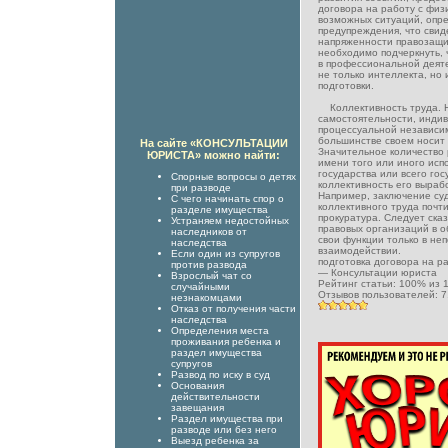
договора на работу с фи
возможных ситуаций, опре
предупреждения, что свид
напряженности правозащи
необходимо подчеркнуть, 
в профессиональной деят
не только интеллекта, но
подготовки.
Коллективность труда. Н
самостоятельности, индив
процессуальной независи
большинстве своем носит 
На сайте «КОНСУЛЬТАЦИИ
Значительное количество
ЮРИСТА» можно найти:
имени того или иного исп
государства или всего гос
Спорные вопросы о детях
коллективность его выраб
при разводе
Например, заключение су
С чего начинать спор о
коллективного труда почти
разделе имущества
прокуратура. Следует ска
Устраняем недостойных
правовых организаций в о
наследников от
свои функции только в не
наследства
взаимодействии.
Если один из супругов
подготовка договора на р
против развода
—
Консультации юриста
Взрослый чат со
Рейтинг статьи:
100
% из
случайными
Отзывов пользователей:
7
незнакомцами
Отказ от получения части
наследства
Определения места
проживания ребенка и
раздел имущества
супругов
Развод по иску в суд
Основания
действительности
завещания
Раздел имущества при
разводе или без него
Выезд ребенка за