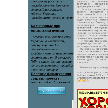
является той долгожд
бесплатной юридич
нуждающимся в ней.
Конечно, граммотная и 
разделу имущества
безвозмездной, и это, к 
нас, есть множество ус
будет оплатитью. Напри
пошлины и т.д. Поэтому, 
предоставляет возмож
бесплатной консуль
обеспеченных верств на
найдете не только отве
получите ценные рекомен
личными неурядицами.
И помните, Вы ничего н
конфиденциальными, 
настоящего имени и у Вас 
Мы уверены, что в Украи
свои права и уметь отсто
иметь возможность получ
алиментам
от юриста. Вы
Вашего дела. В самом д
вооружен
Вы нашли эту страницу
план работы юриста
, ав
Рейтинг статьи:
98
% из
1
Отзывов пользователей:
9