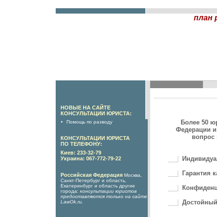
план
НОВЫЕ НА САЙТЕ
КОНСУЛЬТАЦИИ ЮРИСТА:
Более 50 ю
Помощь по разводу
Федерации и
вопрос 
КОНСУЛЬТАЦИИ ЮРИСТА
ПО ТЕЛЕФОНУ:
Киев: 233-32-79
Индивидуа
Украина: 067-772-79-22
Гарантия к
Российская Федерация
Москва,
Санкт-Петербург и область,
Екатеринбург и область другие
Конфиденц
города:
консультации юристов
предоставляются только на сайте
Достойный
LawOk.ru
.