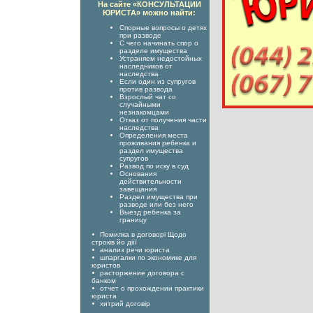
На сайте «КОНСУЛЬТАЦИИ
ЮРИСТА» можно найти:
Спорные вопросы о детях
при разводе
С чего начинать спор о
разделе имущества
Устраняем недостойных
наследников от
наследства
Если один из супругов
против развода
Взрослый чат со
случайными
незнакомцами
Отказ от получения части
наследства
Определения места
проживания ребенка и
раздел имущества
супругов
Развод по иску в суд
Основания
действительности
завещания
Раздел имущества при
разводе или без него
Выезд ребенка за
границу
Помилка в договорі Щодо
строків йо діїї
анализ речи юриста
шпаргалки по экономике для
юристов
расторжение договора с
банком
отчет о прохождении практики
юриста
хитрий договір