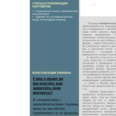
СТАТЬИ И ПУБЛИКАЦИИ
ПАРТНЁРОВ:
Сокращение штата: юридическая
консультация
Адвокат по уголовным делам:
когда необходима помощь
Сегодня
юридическ
обратившийся за помощью
мы сталкиваемся с пробле
сами себе решить пра
первым попавшимся "п
закончили сомнительные
устроиться на достойную 
фирмы ; имея спонсоров,
как результат, вместо д
Вы, в конечном итоге, 
результат - ситуация
эквиваленте только станов
А виной в этом есть ж
"горе юристов" и неумен
ситуацию и правильно г
правовую норму. Но исп
сложнее! Время прошло
необходимо доверять не "
КОНСУЛЬТАЦИИ УКРАИНА:
состоявшимся специалиста
Вы в любое время може
информацию, например,
, а также о Ваших юрид
узнать как предостеречь 
т. д.
Сейчас существует мн
правильно использовать
своих прав, или не знают
пойдет не так, и, сами
третьестороннего вмеша
многие люди не имеют 
юридических услуг пра
перечисленных юридиче
бесплатная консульта