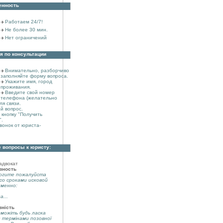
енность
Работаем 24/7!
Не более 30 мин.
Нет ограничений
я по консультации
Внимательно, разборчиво
заполняйте форму вопроса.
Укажите имя, город
проживания.
Введите свой номер
телефона (желательно
ля связи.
й вопрос.
кнопку "Получить
".
вонок от юриста-
 вопросы к юристу:
адвокат
вность
огите пожалуйста
со сроками исковой
именно:
а...
вність
можіть будь ласка
з термінами позовної