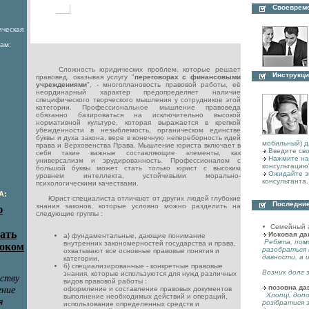
Своеврем
ическая
ам:
Сложность юридических проблем, которые решает
Инструкци
правовед, оказывая услугу "
переговорах с финансовыми
учреждениями
", - многоплановость правовой работы, её
неординарный характер предопределяет наличие
специфического творческого мышления у сотрудников этой
категории. Профессиональное мышление правоведа
обязанно базироваться на исключительно высокой
нормативной культуре, которая выражается в крепкой
убежденности в незыблемость, органическом единстве
буквы и духа закона, вере в конечную непереборность идей
мобильный) д
права и Верховенства Права. Мышление юриста включает в
Введите сво
себя такие важные составляющие элементы, как
Нажмите на 
универсализм и эрудированность. Профессионалом с
консультацию
большой буквы может стать только юрист с высоким
Ожидайте з
уровнем интеллекта, устойчивыми морально-
консультанта.
психологическими качествами.
А:
Юрист-специалиста отличают от других людей глубокие
Последние
знания законов, которые условно можно разделить на
следующие группы :
Семейный 
Исковая да
а} фундаментальные, дающие понимание
Ребята, пом
внутренних закономерностей государства и права,
разобраться 
охватывают все основные правовые понятия и
давности, а 
категории,
б} специализированные - конкретные правовые
Возник долг з
знания, которые используются для нужд различных
видов правовой работы :
позовна да
оформление и составление правовых документов
Хлопці, допо
выполнение необходимых действий и операций,
розібратися 
использование определенных средств и