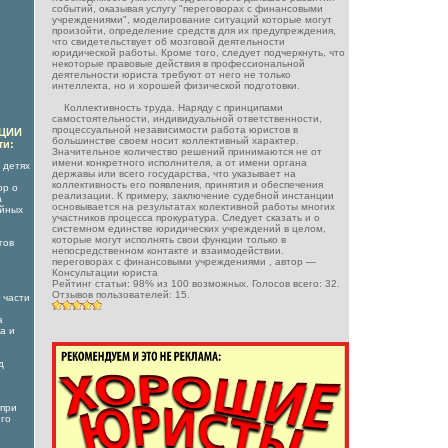
событий, оказывая услугу "переговорах с финансовыми
учреждениями", моделирование ситуаций которые могут
произойти, определение средств для их предупреждения,
что свидетельствует об мозговой деятельности
юридической работы. Кроме того, следует подчеркнуть, что
некоторые правовые действия в профессиональной
деятельности юриста требуют от него не только
интеллекта, но и хорошей физической подготовки.
Коллективность труда. Наряду с принципами
самостоятельности, индивидуальной ответственности,
процессуальной независимости работа юристов в
АЦИИ
большинстве своем носит коллективный характер.
ти:
Значительное количество решений принимаются не от
имени конкретного исполнителя, а от имени органа
 детях
державы или всего государства, что указывает на
коллективность его появления, принятия и обеспечения
ор о
реализации. К примеру, заключение судебной инстанции
а
основывается на результатах колективной работы многих
ойных
участников процесса прокуратура. Следует сказать и о
системном единстве юридических учреждений в целом,
которые могут исполнять свои функции только в
гов
непосредственном контакте и взаимодействии.
переговорах с финансовыми учреждениями
, автор —
Консультации юриста
Рейтинг статьи:
98
% из
100
возможных. Голосов всего:
32
.
Отзывов пользователей:
15
.
 части
а
а и
д
 при
его