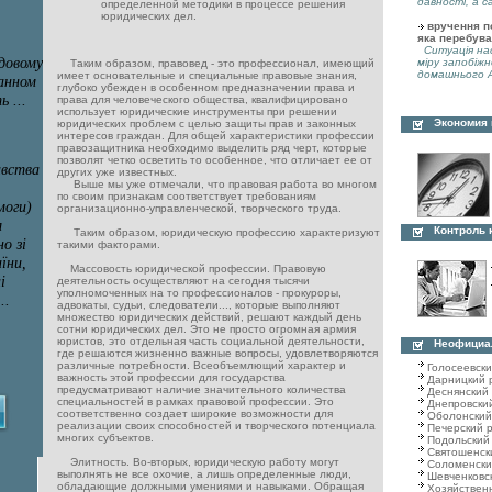
давності, а с
определенной методики в процессе решения
юридических дел.
вручення по
яка перебува
Ситуація нас
міру запобіжн
Таким образом, правовед - это профессионал, имеющий
домашнього А
имеет основательные и специальные правовые знания,
глубоко убежден в особенном предназначении права и
права для человеческого общества, квалифицировано
использует юридические инструменты при решении
Экономия
юридических проблем с целью защиты прав и законных
интересов граждан. Для общей характеристики профессии
правозащитника необходимо выделить ряд черт, которые
позволят четко осветить то особенное, что отличает ее от
других уже известных.
Выше мы уже отмечали, что правовая работа во многом
по своим признакам соответствует требованиям
организационно-управленческой, творческого труда.
Контроль 
Таким образом, юридическую профессию характеризуют
такими факторами.
Массовость юридической профессии. Правовую
деятельность осуществляют на сегодня тысячи
уполномоченных на то профессионалов - прокуроры,
адвокаты, судьи, следователи..., которые выполняют
множество юридических действий, решают каждый день
сотни юридических дел. Это не просто огромная армия
юристов, это отдельная часть социальной деятельности,
Неофициа
где решаются жизненно важные вопросы, удовлетворяются
различные потребности. Всеобъемлющий характер и
Голосеевск
важность этой профессии для государства
Дарницкий 
предусматривают наличие значительного количества
Деснянский
специальностей в рамках правовой профессии. Это
Днепровски
соответственно создает широкие возможности для
Оболонский
реализации своих способностей и творческого потенциала
Печерский 
многих субъектов.
Подольский
Святошенск
Элитность. Во-вторых, юридическую работу могут
Соломенски
выполнять не все охочие, а лишь определенные люди,
Шевченковс
обладающие должными умениями и навыками. Обращая
Хозяйствен