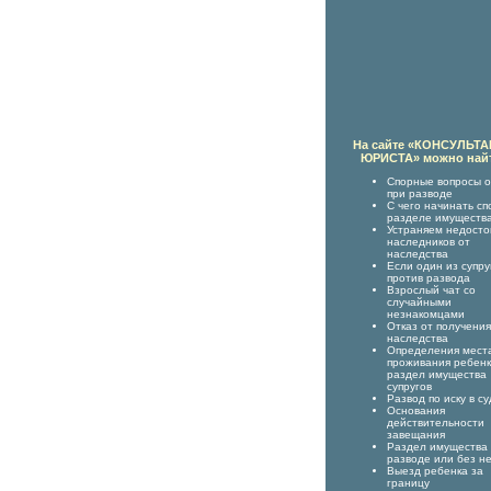
На сайте «КОНСУЛЬТ
ЮРИСТА» можно най
Спорные вопросы о
при разводе
С чего начинать сп
разделе имуществ
Устраняем недост
наследников от
наследства
Если один из супру
против развода
Взрослый чат со
случайными
незнакомцами
Отказ от получения
наследства
Определения мест
проживания ребенк
раздел имущества
супругов
Развод по иску в су
Основания
действительности
завещания
Раздел имущества
разводе или без н
Выезд ребенка за
границу