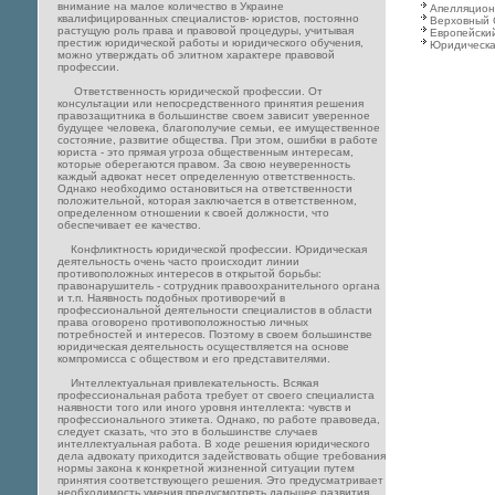
внимание на малое количество в Украине
Апелляцион
квалифицированных специалистов- юристов, постоянно
Верховный 
растущую роль права и правовой процедуры, учитывая
Европейский
престиж юридической работы и юридического обучения,
Юридическа
можно утверждать об элитном характере правовой
профессии.
Ответственность юридической профессии. От
консультации или непосредственного принятия решения
правозащитника в большинстве своем зависит уверенное
будущее человека, благополучие семьи, ее имущественное
состояние, развитие общества. При этом, ошибки в работе
юриста - это прямая угроза общественным интересам,
которые оберегаются правом. За свою неуверенность
каждый адвокат несет определенную ответственность.
Однако необходимо остановиться на ответственности
положительной, которая заключается в ответственном,
определенном отношении к своей должности, что
обеспечивает ее качество.
Конфликтность юридической профессии. Юридическая
деятельность очень часто происходит линии
противоположных интересов в открытой борьбы:
правонарушитель - сотрудник правоохранительного органа
и т.п. Наявность подобных противоречий в
профессиональной деятельности специалистов в области
права оговорено противоположностью личных
потребностей и интересов. Поэтому в своем большинстве
юридическая деятельность осуществляется на основе
компромисса с обществом и его представителями.
Интеллектуальная привлекательность. Всякая
профессиональная работа требует от своего специалиста
наявности того или иного уровня интеллекта: чувств и
профессионального этикета. Однако, по работе правоведа,
следует сказать, что это в большинстве случаев
интеллектуальная работа. В ходе решения юридического
дела адвокату приходится задействовать общие требования
нормы закона к конкретной жизненной ситуации путем
принятия соответствующего решения. Это предусматривает
необходимость умения предусмотреть дальшее развития