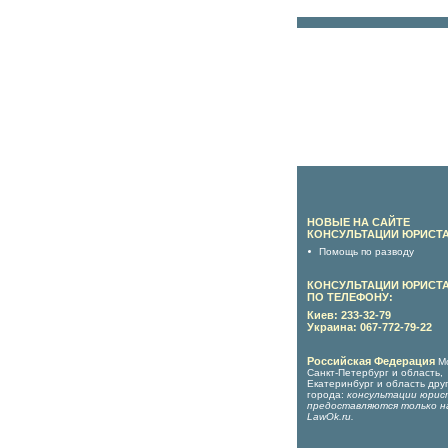
НОВЫЕ НА САЙТЕ
КОНСУЛЬТАЦИИ ЮРИСТА
Помощь по разводу
КОНСУЛЬТАЦИИ ЮРИСТ
ПО ТЕЛЕФОНУ:
Киев: 233-32-79
Украина: 067-772-79-22
Российская Федерация
М
Санкт-Петербург и область,
Екатеринбург и область дру
города:
консультации юрис
предоставляются только н
LawOk.ru
.