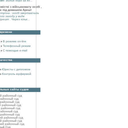
аме: Виник борг за ко...
вісткі з військкомату особі ,
є під домашнім Арешт
тупна : особі звертаючись
ого заходу у виде
решт . Через кільк...
 времени
В режиме on-line
Телефонный режим
С помощью e-mail
качества
Юристы с дипломом
Контроль юрфирмой
льные сайты судов
ий районный cуд
районный cуд
 районный cуд
й районный cуд
 районный суд
районный cуд
 районный cуд
ий районный cуд
й районный cуд
кий районный cуд
ный Суд