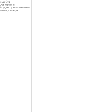
ный Суд
Суд Украины
 суд по правам человека
я консультация