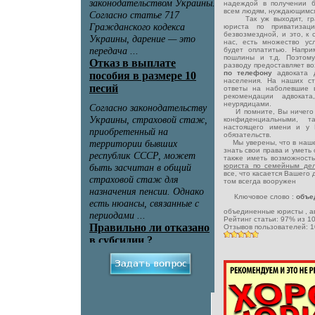
надеждой в получении 
всем людям, нуждающимся
Так уж выходит, грамм
юриста по приватизац
безвозмездной, и это, к 
нас, есть множество ус
будет оплатитью. Напри
пошлины и т.д. Поэтому
разводу предоставляет в
по телефону
адвоката 
населения. На наших с
ответы на наболевшие 
рекомендации адвоката
неурядицами.
И помните, Вы ничего н
конфиденциальными, 
настоящего имени и у 
обязательств.
Мы уверены, что в наше
знать свои права и уметь
также иметь возможност
юриста по семейным д
все, что касается Вашего 
том всегда вооружен
Ключовое слово :
объе
объединенные юристы
, 
Рейтинг статьи:
97
% из
1
Отзывов пользователей:
1