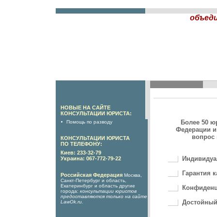
объед
НОВЫЕ НА САЙТЕ
КОНСУЛЬТАЦИИ ЮРИСТА:
Более 50 ю
Помощь по разводу
Федерации и
вопрос 
КОНСУЛЬТАЦИИ ЮРИСТА
ПО ТЕЛЕФОНУ:
Киев: 233-32-79
Индивидуа
Украина: 067-772-79-22
Гарантия к
Российская Федерация
Москва,
Санкт-Петербург и область,
Екатеринбург и область другие
Конфиденц
города:
консультации юристов
предоставляются только на сайте
Достойный
LawOk.ru
.