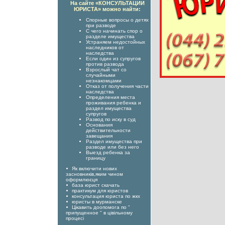
На сайте «КОНСУЛЬТАЦИИ
ЮРИСТА» можно найти:
Спорные вопросы о детях
при разводе
С чего начинать спор о
разделе имущества
Устраняем недостойных
наследников от
наследства
Если один из супругов
против развода
Взрослый чат со
случайными
незнакомцами
Отказ от получения части
наследства
Определения места
проживания ребенка и
раздел имущества
супругов
Развод по иску в суд
Основания
действительности
завещания
Раздел имущества при
разводе или без него
Выезд ребенка за
границу
Як включити нових
засновників,яким чином
оформлюєця
база юрист скачать
практикум для юристов
консультация юриста по жкх
юристы в мурманске
Цікавить доопомога по "
припущенное " в цівільному
процесі