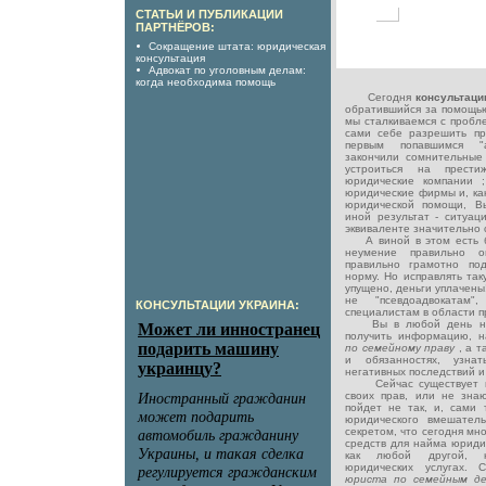
СТАТЬИ И ПУБЛИКАЦИИ
ПАРТНЁРОВ:
Сокращение штата: юридическая
консультация
Адвокат по уголовным делам:
когда необходима помощь
Сегодня
консультац
обратившийся за помощью
мы сталкиваемся с пробле
сами себе разрешить п
первым попавшимся "а
закончили сомнительные
устроиться на прест
юридические компании ;
юридические фирмы и, как
юридической помощи, Вы
иной результат - ситуа
эквиваленте значительно 
А виной в этом есть бе
неумение правильно о
правильно грамотно по
норму. Но исправлять так
упущено, деньги уплачены
не "псевдоадвоката
КОНСУЛЬТАЦИИ УКРАИНА:
специалистам в области п
Вы в любой день неде
получить информацию, 
по семейному праву
, а 
и обязанностях, узна
негативных последствий и 
Сейчас существует мн
своих прав, или не знают
пойдет не так, и, сами 
юридического вмешатель
секретом, что сегодня м
средств для найма юридич
как любой другой, н
юридических услугах.
юриста по семейным д