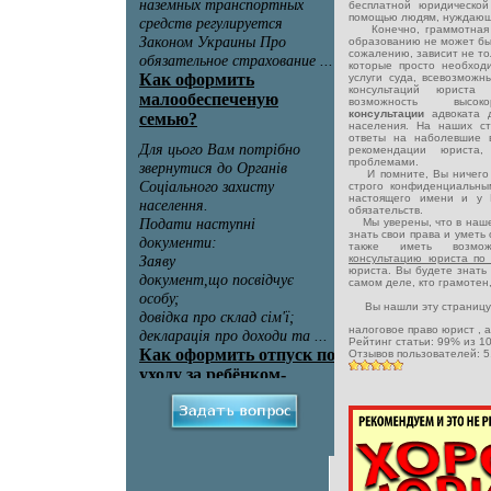
бесплатной юридическо
помощью людям, нуждающ
Конечно, граммотная и 
образованию не может быт
сожалению, зависит не тол
которые просто необход
услуги суда, всевозможн
консультаций юриста 
возможность высок
консультации
адвоката 
населения. На наших с
ответы на наболевшие 
рекомендации юриста,
проблемами.
И помните, Вы ничего н
строго конфиденциальны
настоящего имени и у 
обязательств.
Мы уверены, что в наше
знать свои права и уметь
также иметь возмо
консультацию юриста по
юриста. Вы будете знать 
самом деле, кто грамотен
Вы нашли эту страницу
налоговое право юрист
, 
Рейтинг статьи:
99
% из
1
Отзывов пользователей:
5