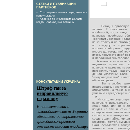
СТАТЬИ И ПУБЛИКАЦИИ
ПАРТНЁРОВ:
Сокращение штата: юридическая
консультация
Адвокат по уголовным делам:
когда необходима помощь
Сегодня
правову
челове. К сожалению,
проблемой, когда люди,
правовые проблемы обр
"юристам", которые неда
по контракту и не смогли
по конкурсу в хороши
покровителей, регистрирую
вместо долгожданной юри
итоге, получаете иной ре
и моральном эквиваленте 
А виной в этом есть без
неумение правильно в
правильно грамотно подо
исправлять такую "работ
деньги уплачены! Свою 
"псевдоадвокатам", а нас
области права.
КОНСУЛЬТАЦИИ УКРАИНА:
Вы в любое время м
информацию, например,
имущества
, а также о 
узнать как предостеречь 
т. д.
На сегодня существует 
правильно использовать
своих прав, или не знают
пойдет не так, и, сами 
юридического вмешатель
секретом, что сегодня м
средств для найма юридич
как любой другой, нуждаю
Сайт
бесплатная конс
является той долгожд