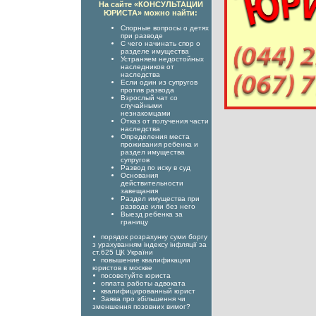
На сайте «КОНСУЛЬТАЦИИ
ЮРИСТА» можно найти:
Спорные вопросы о детях
при разводе
С чего начинать спор о
разделе имущества
Устраняем недостойных
наследников от
наследства
Если один из супругов
против развода
Взрослый чат со
случайными
незнакомцами
Отказ от получения части
наследства
Определения места
проживания ребенка и
раздел имущества
супругов
Развод по иску в суд
Основания
действительности
завещания
Раздел имущества при
разводе или без него
Выезд ребенка за
границу
порядок розрахунку суми боргу
з урахуванням індексу інфляції за
ст.625 ЦК України
повышение квалификации
юристов в москве
посоветуйте юриста
оплата работы адвоката
квалифицированный юрист
Заява про збільшення чи
зменшення позовних вимог?