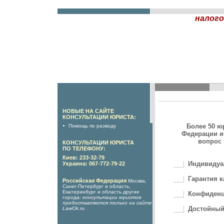
налого
НОВЫЕ НА САЙТЕ
КОНСУЛЬТАЦИИ ЮРИСТА:
Более 50 ю
Помощь по разводу
Федерации и
вопрос 
КОНСУЛЬТАЦИИ ЮРИСТА
ПО ТЕЛЕФОНУ:
Киев: 233-32-79
Индивидуа
Украина: 067-772-79-22
Гарантия к
Российская Федерация
Москва,
Санкт-Петербург и область,
Екатеринбург и область другие
Конфиденц
города:
консультации юристов
предоставляются только на сайте
Достойный
LawOk.ru
.