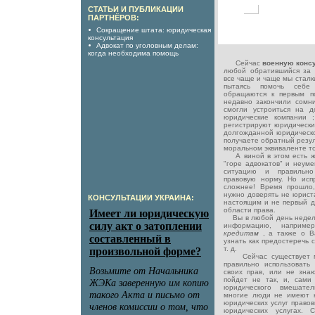
СТАТЬИ И ПУБЛИКАЦИИ
ПАРТНЁРОВ:
Сокращение штата: юридическая
консультация
Адвокат по уголовным делам:
когда необходима помощь
Сейчас
военную конс
любой обратившийся за 
все чаще и чаще мы сталк
пытаясь помочь себе
обращаются к первым по
недавно закончили сомни
смогли устроиться на д
юридические компании 
регистрируют юридические
долгожданной юридическо
получаете обратный резул
моральном эквиваленте то
А виной в этом есть ж
"горе адвокатов" и неум
ситуацию и правильно
правовую норму. Но исп
сложнее! Время прошло,
нужно доверять не юрист
КОНСУЛЬТАЦИИ УКРАИНА:
настоящим и не первый 
области права.
Вы в любой день недел
информацию, наприм
кредитам
, а также о В
узнать как предостеречь 
т. д.
Сейчас существует мн
правильно использовать
своих прав, или не знают
пойдет не так, и, сами
юридического вмешател
многие люди не имеют 
юридических услуг правов
юридических услугах.