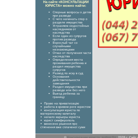
На сайте «КОНСУЛЬТАЦИИ
ЮРИСТА» можно найти:
Спорные вопросы о детях
при разводе
С чего начинать спор о
разделе имущества
Устраняем недостойных
наследников от
наследства
Если один из супругов
против развода
Взрослый чат со
случайными
незнакомцами
Отказ от получения части
наследства
Определения места
проживания ребенка и
раздел имущества
супругов
Развод по иску в суд
Основания
действительности
завещания
Раздел имущества при
разводе или без него
Выезд ребенка за
границу
Право на приватизацію
работа в кривом роге юристом
консультация юриста по
материнскому капиталу
начало карьеры юриста
юрист симферополь
винесено рішення про
стягнення вже сплаченої суми
©
Консультации юриста
,
author G+
, 2026 г. Сай