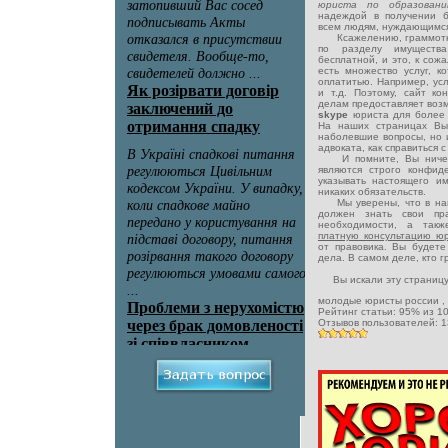
юриста по образова
надеждой в получении 
всем людям, нуждающимся
Ксажелению, граммотная
по разделу имуществ
бесплатной, и это, к сож
есть множество услуг, к
оплатитью. Например, ус
и т.д. Поэтому, сайт к
делам предоставляет воз
skype
юриста для более 
На наших страницах Вы
наболевшие вопросы, но 
адвоката, как справиться
И помните, Вы ничего
являются строго конфид
указывать настоящего и
никаких обязательств.
Мы уверены, что в наш
должен знать свои пр
необходимости, а такж
платную консультацию ю
от правовика. Вы будете
дела. В самом деле, кто 
Вы искали эту страницу
молодые юристы россии
,
Рейтинг статьи:
95
% из
1
Отзывов пользователей:
1