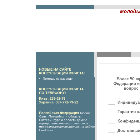
молоды
НОВЫЕ НА САЙТЕ
КОНСУЛЬТАЦИИ ЮРИСТА:
Более 50 ю
Помощь по разводу
Федерации и
вопрос 
КОНСУЛЬТАЦИИ ЮРИСТА
ПО ТЕЛЕФОНУ:
Киев: 233-32-79
Индивидуа
Украина: 067-772-79-22
Гарантия к
Российская Федерация
Москва,
Санкт-Петербург и область,
Екатеринбург и область другие
Конфиденц
города:
консультации юристов
предоставляются только на сайте
Достойный
LawOk.ru
.