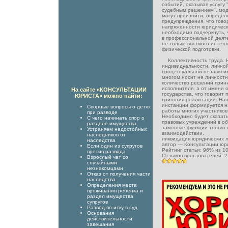
событий, оказывая услугу
судебным решением", мод
могут произойти, определ
предупреждения, что гово
напряженности юридическ
необходимо подчеркнуть, 
в профессиональной деят
не только высокого интел
физической подготовки.
Коллективность труда. Н
индивидуальности, личной
процессуальной независи
многом носит не личностн
количество решений прин
исполнителя, а от имени 
На сайте «КОНСУЛЬТАЦИИ
государства, что говорит 
ЮРИСТА» можно найти:
принятия реализации. На
инстанции формируется на
Спорные вопросы о детях
работы многих участников
при разводе
Необходимо будет сказат
С чего начинать спор о
правовых учреждений в об
разделе имущества
законные функции только 
Устраняем недостойных
взаимодействии.
наследников от
ликвидация юридических 
наследства
автор —
Консультации юр
Если один из супругов
Рейтинг статьи:
96
% из
1
против развода
Отзывов пользователей:
2
Взрослый чат со
случайными
незнакомцами
Отказ от получения части
наследства
Определения места
проживания ребенка и
раздел имущества
супругов
Развод по иску в суд
Основания
действительности
завещания