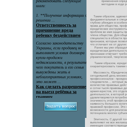
применения опред
методики в ходе 
Таким образом, адвокат -
фундаментальные и специ
глубоко убежден в особен
права для общества, проф
юридические инструменты
проблем во имя защиты пр
члена общества. Для общ
специалиста в области пр
признаков, которые позвол
что отличает ее от других
Ранее мы уже обращали
юридическая деятельност
признакам отвечает треб
управленческой, творческ
Таким образом, юридич
охарактеризовать такими
Массовость. Юридическу
сегодняшний день множес
профессионалов - прокуро
следователи..., которые 
количество правовых дейс
и сотни тысяч правовых д
армия юристов, это отдел
деятельности, в которой 
удовлетворяются потребно
значимость этой професс
наявность большого колич
правовой профессии. Это 
возможности для реализац
потенциала многих субъек
Элитность. С другой точ
выполняют не все желающ
имеющие соответствующи