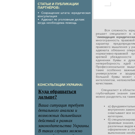
СТАТЬИ И ПУБЛИКАЦИИ
ПАРТНЁРОВ:
Сокращение штата: юридическая
консультация
Адвокат по уголовным делам:
когда необходима помощь
Вся сложность юридич
решает специалист в о
"
ликвидация юридическ
многогранность правовой
характер предопределя
правового мышления у р
адвоката обязанно опир
нормативно-правовой к
крепкой убежденности 
единении буквы и духа
непереборность идей 
Профессиональное мышл
такие особенно важные
универсализм и эрудир
большой буквы может с
интеллектом, непоколеби
качествами.
КОНСУЛЬТАЦИИ УКРАИНА:
Специалист в области п
глубочайшие знания зак
можно разделить на такие
а} фундаментальн
внутренних закон
охватывают все о
категории,
б} специализиров
правовые знания,
различных видов 
оформление и сос
выполнение необх