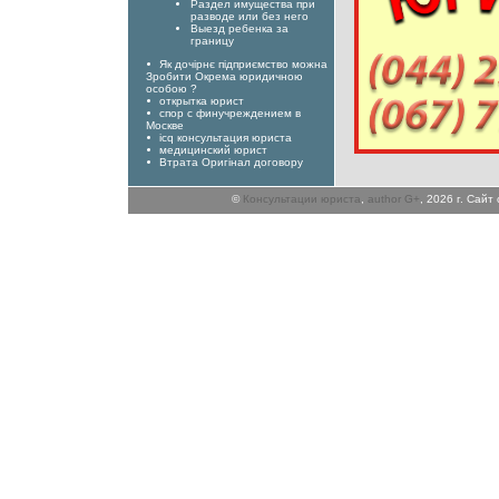
Раздел имущества при
разводе или без него
Выезд ребенка за
границу
Як дочірнє підприємство можна
Зробити Окрема юридичною
особою ?
открытка юрист
спор с финучреждением в
Москве
icq консультация юриста
медицинский юрист
Втрата Оригінал договору
©
Консультации юриста
,
author G+
, 2026 г. Сай