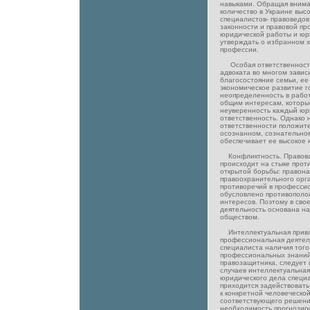
навыками. Обращая внима
количество в Украине вы
специалистов- правоведо
законности и правовой пр
юридической работы и юр
утверждать о избранном 
профессии.
Особая ответственность
адвоката во многом завис
благосостояние семьи, ее
экономическое развитие г
неопределенность в работ
общим интересам, которы
неуверенность каждый юр
ответственность. Однако 
ответственности положите
осознанном, сознательном
обеспечивает ее высокое 
Конфликтность. Правовая
происходит на стыке прот
открытой борьбы: правона
правоохранительного орга
противоречий в професси
обусловлено противополо
интересов. Поэтому в св
деятельность основана на
обществом.
Интеллектуальная привле
профессиональная деятель
специалиста наличия того
профессиональных знаний
правозащитника, следует с
случаев интеллектуальная
юридического дела специа
приходится задействоват
к конкретной человеческо
соответствующего решени
необходимость прогнозир