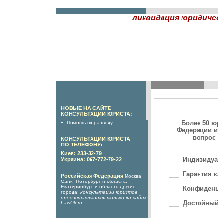
ликвидация юридиче
НОВЫЕ НА САЙТЕ
КОНСУЛЬТАЦИИ ЮРИСТА:
Более 50 ю
Помощь по разводу
Федерации и
вопрос 
КОНСУЛЬТАЦИИ ЮРИСТА
ПО ТЕЛЕФОНУ:
Киев: 233-32-79
Индивидуа
Украина: 067-772-79-22
Гарантия к
Российская Федерация
Москва,
Санкт-Петербург и область,
Екатеринбург и область другие
Конфиденц
города:
консультации юристов
предоставляются только на сайте
Достойный
LawOk.ru
.