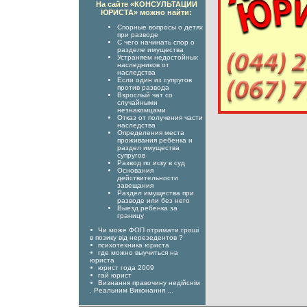
На сайте «КОНСУЛЬТАЦИИ
ЮРИСТА» можно найти:
Спорные вопросы о детях
при разводе
С чего начинать спор о
разделе имущества
Устраняем недостойных
наследников от
наследства
Если один из супругов
против развода
Взрослый чат со
случайными
незнакомцами
Отказ от получения части
наследства
Определения места
проживания ребенка и
раздел имущества
супругов
Развод по иску в суд
Основания
действительности
завещания
Раздел имущества при
разводе или без него
Выезд ребенка за
границу
Чи може ФОП отримати гроші
в позику від нерезедентов ?
психотехника юриста
где можно выучиться на
юриста
юрист года 2009
гай юрист
Визнання правочину недійснім
. Реальним Виконання ...