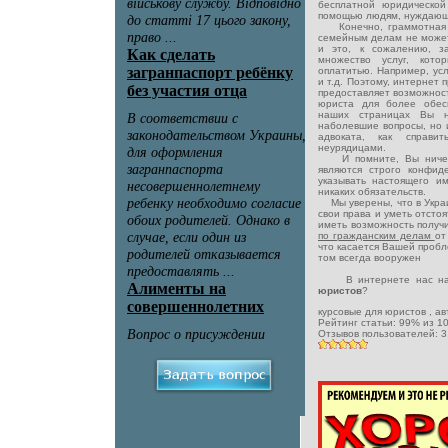
бесплатной юридическо
помощью людям, нуждающ
Конечно, граммотная и 
семейным делам не может
и это, к сожалению, з
множество услуг, кото
оплатитью. Например, ус
и т.д. Поэтому, интернет 
предоставляет возможнос
юриста для более обес
наших страницах Вы н
наболевшие вопросы, но 
адвоката, как справ
неурядицами.
И помните, Вы ничего
являются строго конфид
указывать настоящего и
никаких обязательств.
Мы уверены, что в Украи
свои права и уметь отсто
иметь возможность получ
по гражданским делам
от
что касается Вашей пробл
том всегда вооружен
В интернете нас нах
юристов
?
курсовые для юристов
, а
Рейтинг статьи:
99
% из
1
Отзывов пользователей:
3