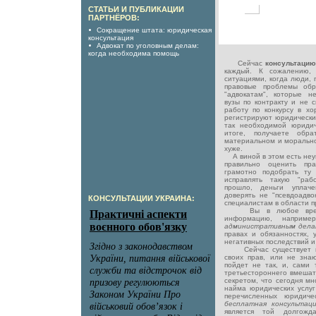
СТАТЬИ И ПУБЛИКАЦИИ
ПАРТНЁРОВ:
Сокращение штата: юридическая
консультация
Адвокат по уголовным делам:
когда необходима помощь
Сейчас
консультацию
каждый. К сожалению,
ситуациями, когда люди, 
правовые проблемы обр
"адвокатам", которые н
вузы по контракту и не 
работу по конкурсу в х
регистрируют юридические
так необходимой юриди
итоге, получаете обра
материальном и морально
хуже.
А виной в этом есть неу
правильно оценить пр
грамотно подобрать ту
исправлять такую "раб
прошло, деньги уплач
доверять не "псевдоадв
КОНСУЛЬТАЦИИ УКРАИНА:
специалистам в области п
Вы в любое время 
информацию, наприм
административным дел
правах и обязанностях, 
негативных последствий и 
Сейчас существует мн
своих прав, или не знают
пойдет не так, и, сами 
третьестороннего вмешате
секретом, что сегодня м
найма юридических услуг
перечисленных юридиче
бесплатная консультац
является той долгожд