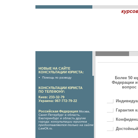
курсо
НОВЫЕ НА САЙТЕ
КОНСУЛЬТАЦИИ ЮРИСТА:
Более 50 ю
Помощь по разводу
Федерации и
вопрос 
КОНСУЛЬТАЦИИ ЮРИСТА
ПО ТЕЛЕФОНУ:
Киев: 233-32-79
Индивидуа
Украина: 067-772-79-22
Гарантия к
Российская Федерация
Москва,
Санкт-Петербург и область,
Екатеринбург и область другие
Конфиденц
города:
консультации юристов
предоставляются только на сайте
Достойный
LawOk.ru
.