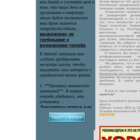
делам
является той дол
бесплатной юридическо
помощью людям, нуждающ
Ксажелению, граммотная
по гражданским дела
безвозмездной, и это, к 
нас, есть множество ус
будет оплатитью. Напри
пошлины и т.д. Поэтому
выселению предо
высокорезультативной
п
для более обеспеченны
страницах Вы найдете н
вопросы, но и получите ц
справиться с личными неу
И помните, Вы ничего н
конфиденциальными, 
настоящего имени и у Вас 
Мы уверены, что в наш
должен знать свои пр
необходимости, а такж
бесплатную консультаци
правовика. Вы всегда дол
проблемы. В самом дел
вооружен
В ине-те нас находят п
юристов
?
курсы английского для юр
юриста
Рейтинг статьи:
99
% из
1
Отзывов пользователей:
3