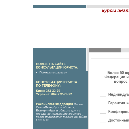
курсы англ
НОВЫЕ НА САЙТЕ
КОНСУЛЬТАЦИИ ЮРИСТА:
Более 50 ю
Помощь по разводу
Федерации и
вопрос 
КОНСУЛЬТАЦИИ ЮРИСТА
ПО ТЕЛЕФОНУ:
Киев: 233-32-79
Индивидуа
Украина: 067-772-79-22
Гарантия к
Российская Федерация
Москва,
Санкт-Петербург и область,
Екатеринбург и область другие
Конфиденц
города:
консультации юристов
предоставляются только на сайте
Достойный
LawOk.ru
.