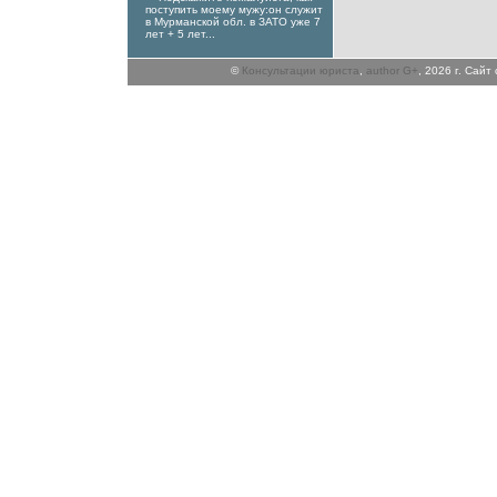
поступить моему мужу:он служит
в Мурманской обл. в ЗАТО уже 7
лет + 5 лет...
©
Консультации юриста
,
author G+
, 2026 г. Сай