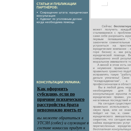
СТАТЬИ И ПУБЛИКАЦИИ
ПАРТНЁРОВ:
Сокращение штата: юридическая
консультация
Адвокат по уголовным делам:
когда необходима помощь
Сейчас
бесплатну
может получить кажд
сталкиваемся с проблем
сами себе разрешить юри
первым попавшимся "а
закончили сомнительные
устроиться на прест
юридические компании ; 
горе бизнес и, как рез
юридической помощи, Вы
совершенно иной результ
моральном эквиваленте то
А виной в этом есть нед
и неумение правильно 
правильно грамотно подо
исправлять такую "работ
деньги уплачены! Свою
"псевдоадвокатам", 
КОНСУЛЬТАЦИИ УКРАИНА:
профессионалам в област
Вы в любой день недел
необходимую для В
консультацию юриста 
юридических правах, уз
негативных последствий и 
На сегодня существует 
правильно использовать
своих прав, или не знают
пойдет не так, и, сами
юридического вмешатель
секретом, что сегодня м
найма юридических услуг 
перечисленных юридиче
бесплатная консультац