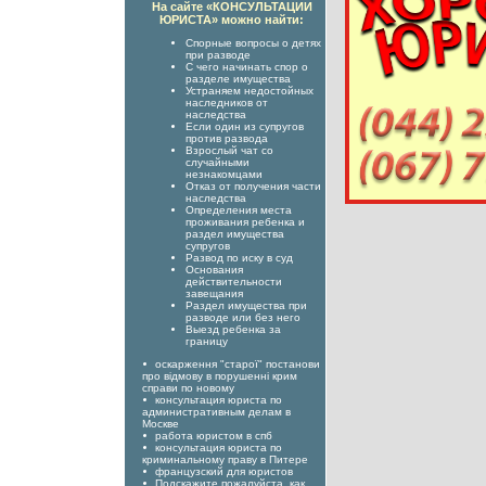
На сайте «КОНСУЛЬТАЦИИ
ЮРИСТА» можно найти:
Спорные вопросы о детях
при разводе
С чего начинать спор о
разделе имущества
Устраняем недостойных
наследников от
наследства
Если один из супругов
против развода
Взрослый чат со
случайными
незнакомцами
Отказ от получения части
наследства
Определения места
проживания ребенка и
раздел имущества
супругов
Развод по иску в суд
Основания
действительности
завещания
Раздел имущества при
разводе или без него
Выезд ребенка за
границу
оскарження "старої" постанови
про відмову в порушенні крим
справи по новому
консультация юриста по
административным делам в
Москве
работа юристом в спб
консультация юриста по
криминальному праву в Питере
французский для юристов
Подскажите пожалуйста, как