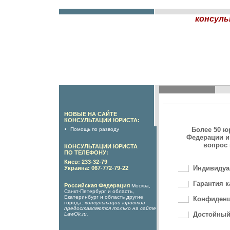
консуль
НОВЫЕ НА САЙТЕ
КОНСУЛЬТАЦИИ ЮРИСТА:
Более 50 ю
Помощь по разводу
Федерации и
вопрос 
КОНСУЛЬТАЦИИ ЮРИСТА
ПО ТЕЛЕФОНУ:
Киев: 233-32-79
Индивидуа
Украина: 067-772-79-22
Гарантия к
Российская Федерация
Москва,
Санкт-Петербург и область,
Екатеринбург и область другие
Конфиденц
города:
консультации юристов
предоставляются только на сайте
Достойный
LawOk.ru
.