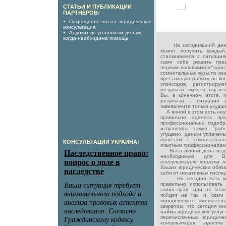
СТАТЬИ И ПУБЛИКАЦИИ
ПАРТНЁРОВ:
Сокращение штата: юридическая
консультация
Адвокат по уголовным делам:
когда необходима помощь
На сегодняшний де
может получить кажды
сталкиваемся с ситуация
сами себе решить пра
первым попавшимся "юрис
сомнительные вузы по кон
престижную работу по кон
спонсоров, регистриру
результат, вместо так н
Вы, в конечном итоге, 
результат - ситуация
эквиваленте только ухудш
А виной в этом есть неу
правильно оценить пр
профессионально подобр
исправлять такую "раб
упущено, деньги уплачены
юристам с сомнительно
КОНСУЛЬТАЦИИ УКРАИНА:
опытным профессионалам 
Вы в любой день недел
необходимую для В
консультацию юриста 
Ваших юридических обязан
себя от негативных последс
На сегодня есть мно
правильно использовать
своих прав, или не знают
пойдет не так, и, сами
юридического вмешатель
секретом, что сегодня м
найма юридических услуг 
перечисленных юридиче
консультация юрис