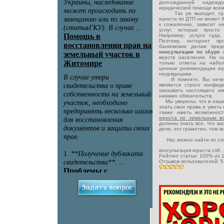
долгожданной надежд
юридической помощи всем
Так уж выходит, грамм
юриста по ДТП не может б
к сожалению, зависит не
услуг, которые просто
Например, услуги суда
Поэтому, интернет пр
банковским делам пред
консультации по skype
верств населения. На 
только ответы на набо
ценные рекомендации юри
неурядицами.
И помните, Вы ничего
являются строго конфид
указывать настоящего и
никаких обязательств.
Мы уверены, что в наше
знать свои права и уметь
также иметь возможнос
юриста по земельным 
должны знать все, что к
деле, кто грамотен, том 
Нас можно найти по сло
консультация юриста спб
Рейтинг статьи:
100
% из
Отзывов пользователей:
5