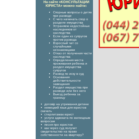
На сайте «КОНСУЛЬТАЦИИ
ЮРИСТА» можно найти:
Спорные вопросы о детях
при разводе
С чего начинать спор о
разделе имущества
Устраняем недостойных
наследников от
наследства
Если один из супругов
против развода
Взрослый чат со
случайными
незнакомцами
Отказ от получения части
наследства
Определения места
проживания ребенка и
раздел имущества
супругов
Развод по иску в суд
Основания
действительности
завещания
Раздел имущества при
разводе или без него
Выезд ребенка за
границу
договір на утримання дитини
немецкий язык для юристов
скачать
стерлитамак юрист
услуги адвоката по жилищным
вопросам
песня про юристов
как через суд получит
свидетельство на право
собственности на квартиру?