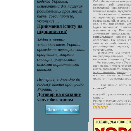
Сайт
бесплатная консул
является той долгожд
бесплатной юридическо
помощью людям, нуждающ
Ксажелению, граммотная
по административным д
безвозмездной, и это, к 
нас, есть множество ус
будет оплатитью. Напри
пошлины и т.д. Поэтому
алиментам предоставля
консультации
юриста д
населения. На наших с
ответы на наболевшие 
рекомендации юриста,
неурядицами.
И помните, Вы ничего н
конфиденциальными, 
настоящего имени и у Вас 
Мы уверены, что в Украи
свои права и уметь отсто
иметь возможность получ
по уголовнымм делам
от 
все, что касается Ваше
грамотен, том всегда воо
Нас можно найти по
юриста
?
ищу работу помошник юр
юриста
Рейтинг статьи:
99
% из
1
Отзывов пользователей:
4