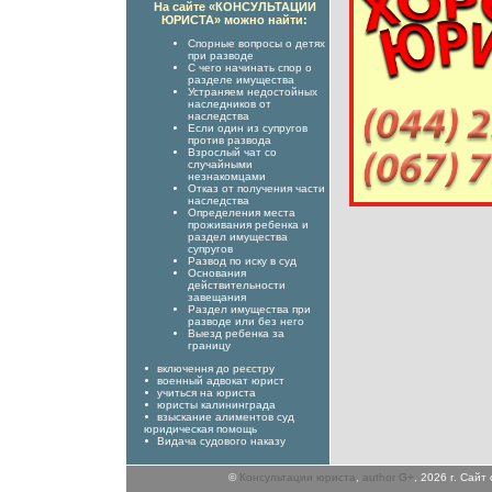
На сайте «КОНСУЛЬТАЦИИ
ЮРИСТА» можно найти:
Спорные вопросы о детях
при разводе
С чего начинать спор о
разделе имущества
Устраняем недостойных
наследников от
наследства
Если один из супругов
против развода
Взрослый чат со
случайными
незнакомцами
Отказ от получения части
наследства
Определения места
проживания ребенка и
раздел имущества
супругов
Развод по иску в суд
Основания
действительности
завещания
Раздел имущества при
разводе или без него
Выезд ребенка за
границу
включення до реєстру
военный адвокат юрист
учиться на юриста
юристы калининграда
взыскание алиментов суд
юридическая помощь
Видача судового наказу
©
Консультации юриста
,
author G+
, 2026 г. Сай