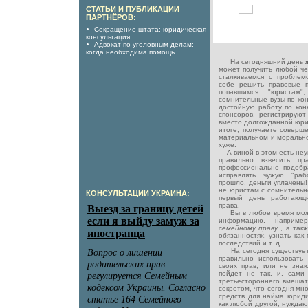
СТАТЬИ И ПУБЛИКАЦИИ
ПАРТНЁРОВ:
Сокращение штата: юридическая
консультация
Адвокат по уголовным делам:
когда необходима помощь
На сегодняшний день
может получить любой че
сталкиваемся с проблем
себе решить правовые 
попавшимся "юристам"
сомнительные вузы по кон
достойную работу по кон
спонсоров, регистрируют 
вместо долгожданной юри
итоге, получаете соверше
материальном и морально
хуже.
А виной в этом есть неу
правильно взвесить пр
профессионально подобр
исправлять чужую "раб
прошло, деньги уплачены
не юристам с сомнительн
КОНСУЛЬТАЦИИ УКРАИНА:
первый день работающ
права.
Вы в любое время може
информацию, наприм
семейному праву
, а так
обязанностях, узнать как
последствий и т. д.
На сегодня существует 
правильно использовать
своих прав, или не знают
пойдет не так, и, сами
третьестороннего вмешате
секретом, что сегодня м
средств для найма юридич
как любой другой, нуждаю