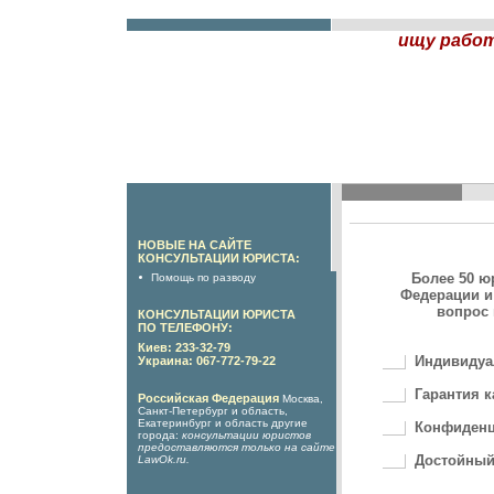
ищу рабо
НОВЫЕ НА САЙТЕ
КОНСУЛЬТАЦИИ ЮРИСТА:
Более 50 ю
Помощь по разводу
Федерации и
вопрос 
КОНСУЛЬТАЦИИ ЮРИСТА
ПО ТЕЛЕФОНУ:
Киев: 233-32-79
Индивидуа
Украина: 067-772-79-22
Гарантия к
Российская Федерация
Москва,
Санкт-Петербург и область,
Екатеринбург и область другие
Конфиденц
города:
консультации юристов
предоставляются только на сайте
Достойный
LawOk.ru
.