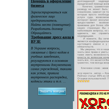
долгожданной надежд
юридической помощи всем
Конечно, граммотная и 
разводу не может быть 
сожалению, зависит не тол
которые просто необход
услуги суда, всевозмо
интернет проект консуль
предоставляет возм
правовика для более обе
наших страницах Вы н
наболевшие вопросы, но 
адвоката, как справ
неурядицами.
И помните, Вы ничего
являются конфиденциальн
настоящего имени и у 
обязательств.
Мы уверены, что в наше
знать свои права и уметь
также иметь возможност
юриста по вопросам нед
знать все, что касается 
грамотен, том всегда воо
Ключовое слово :
эссе
эссе юриста
, автор —
Кон
Рейтинг статьи:
99
% из
1
Отзывов пользователей:
7