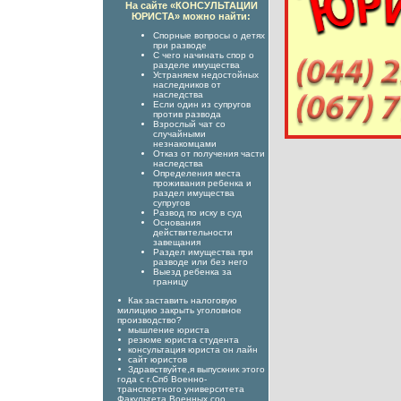
На сайте «КОНСУЛЬТАЦИИ
ЮРИСТА» можно найти:
Спорные вопросы о детях
при разводе
С чего начинать спор о
разделе имущества
Устраняем недостойных
наследников от
наследства
Если один из супругов
против развода
Взрослый чат со
случайными
незнакомцами
Отказ от получения части
наследства
Определения места
проживания ребенка и
раздел имущества
супругов
Развод по иску в суд
Основания
действительности
завещания
Раздел имущества при
разводе или без него
Выезд ребенка за
границу
Как заставить налоговую
милицию закрыть уголовное
производство?
мышление юриста
резюме юриста студента
консультация юриста он лайн
сайт юристов
Здравствуйте,я выпускник этого
года с г.Спб Военно-
транспортного университета
Факультета Военных соо...