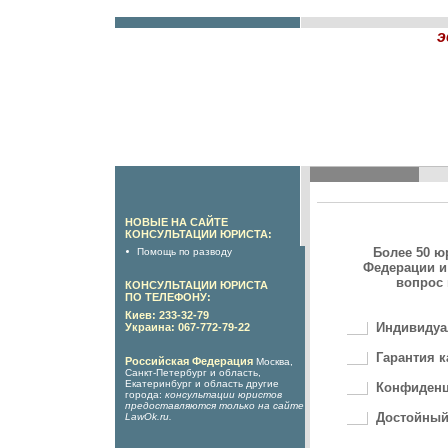
э
НОВЫЕ НА САЙТЕ
КОНСУЛЬТАЦИИ ЮРИСТА:
Более 50 ю
Помощь по разводу
Федерации и
вопрос 
КОНСУЛЬТАЦИИ ЮРИСТА
ПО ТЕЛЕФОНУ:
Киев: 233-32-79
Индивидуа
Украина: 067-772-79-22
Гарантия к
Российская Федерация
Москва,
Санкт-Петербург и область,
Екатеринбург и область другие
Конфиденц
города:
консультации юристов
предоставляются только на сайте
Достойный
LawOk.ru
.