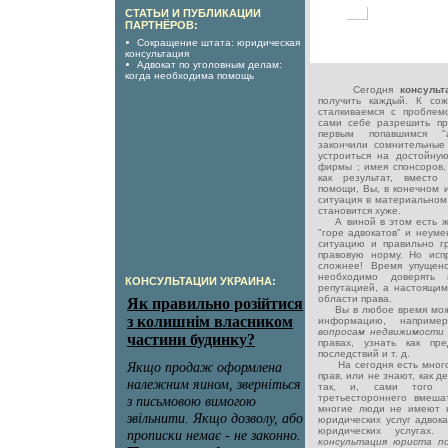
СТАТЬИ И ПУБЛИКАЦИИ
ПАРТНЁРОВ:
Сокращение штата: юридическая
консультация
Адвокат по уголовным делам:
когда необходима помощь
Сегодня
консуль
получить каждый. К со
сталкиваемся с проблем
сами себе разрешить п
первым попавшимся "а
закончили сомнительные
устроиться на достойну
фирмы ; имея спонсоров,
как результат, вместо
помощи, Вы, в конечном и
ситуация в материальном
становится хуже.
А виной в этом есть ж
"горе адвокатов" и неуме
ситуацию и правильно г
правовую норму. Но исп
сложнее! Время упущен
необходимо доверять
КОНСУЛЬТАЦИИ УКРАИНА:
репутацией, а настоящим
области права.
Вы в любое время може
информацию, наприм
вопросам недвижимост
правах, узнать как пр
последствий и т. д.
На сегодня есть много 
прав, или не знают, как д
так, и, сами того 
третьестороннего вмеша
многие люди не имеют 
юридических услуг адвока
юридических услугах
консультация юриста 