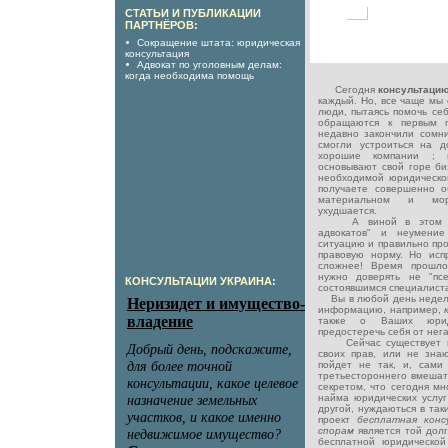
СТАТЬИ И ПУБЛИКАЦИИ
ПАРТНЁРОВ:
Сокращение штата: юридическая
консультация
Адвокат по уголовным делам:
когда необходима помощь
Сегодня
консультаци
каждый. Но, все чаще мы 
люди, пытаясь помочь се
обращаются к первым п
недавно закончили сомни
смогли устроиться на д
хорошие компании ; и
основывают свой горе биз
необходимой юридической
получаете совершенно о
материальном и мор
ухудшается.
А виной в этом есть
адвокатов" и неумение
ситуацию и правильно пр
правовую норму. Но исп
сложнее! Время прошло
нужно доверять не "пс
КОНСУЛЬТАЦИИ УКРАИНА:
состоявшимся специалиста
Вы в любой день недел
информацию, например,
также о Ваших юриди
предостеречь себя от нега
Сейчас существует мн
своих прав, или не знают
пойдет не так, и, сами
третьестороннего вмешате
секретом, что сегодня м
найма юридических услуг
другой, нуждаються в так
проект
бесплатная кон
спорам
является той дол
бесплатной юридическо