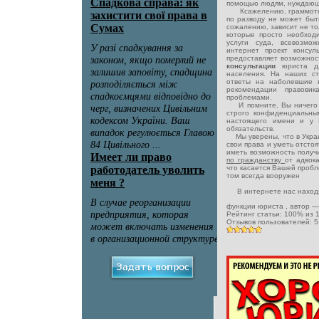
помощью людям, нуждающ
Ксажелению, граммотная
по разводу не может быть
сожалению, зависит не тол
которые просто необход
услуги суда, всевозмо
интернет проект консул
предоставляет возможнос
консультации
юриста д
населения. На наших с
ответы на наболевшие 
рекомендации правовик
проблемами.
И помните, Вы ничего н
строго конфиденциальны
настоящего имени и у 
обязательств.
Мы уверены, что в Украи
свои права и уметь отсто
иметь возможность полу
по гражданству
от адвок
что касается Вашей пробл
том всегда вооружен
В интернете нас находя
функции юриста
, автор 
Рейтинг статьи:
100
% из
Отзывов пользователей:
5