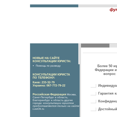
фу
НОВЫЕ НА САЙТЕ
КОНСУЛЬТАЦИИ ЮРИСТА:
Более 50 ю
Помощь по разводу
Федерации и
вопрос 
КОНСУЛЬТАЦИИ ЮРИСТА
ПО ТЕЛЕФОНУ:
Киев: 233-32-79
Индивидуа
Украина: 067-772-79-22
Гарантия к
Российская Федерация
Москва,
Санкт-Петербург и область,
Екатеринбург и область другие
Конфиденц
города:
консультации юристов
предоставляются только на сайте
Достойный
LawOk.ru
.