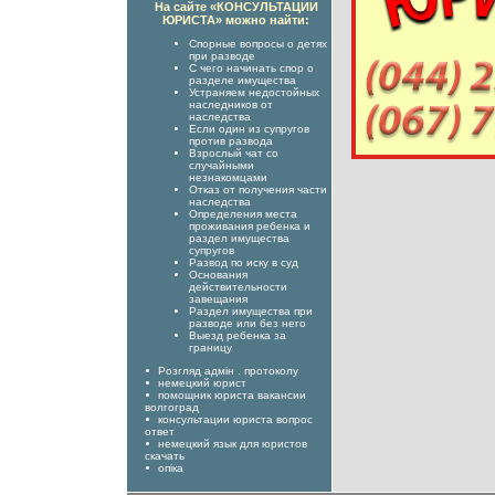
На сайте «КОНСУЛЬТАЦИИ
ЮРИСТА» можно найти:
Спорные вопросы о детях
при разводе
С чего начинать спор о
разделе имущества
Устраняем недостойных
наследников от
наследства
Если один из супругов
против развода
Взрослый чат со
случайными
незнакомцами
Отказ от получения части
наследства
Определения места
проживания ребенка и
раздел имущества
супругов
Развод по иску в суд
Основания
действительности
завещания
Раздел имущества при
разводе или без него
Выезд ребенка за
границу
Розгляд адмін . протоколу
немецкий юрист
помощник юриста вакансии
волгоград
консультации юриста вопрос
ответ
немецкий язык для юристов
скачать
опіка