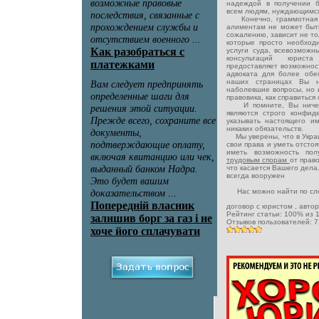
надеждой в получении 
всем людям, нуждающимся
Конечно, граммотная и 
алиментам не может быть
сожалению, зависит не тол
которые просто необход
услуги суда, всевозможн
консультаций юрис
предоставляет возможно
адвоката для более обе
наших страницах Вы н
наболевшие вопросы, но 
правовика, как справитьс
И помните, Вы ничего
являются строго конфид
указывать настоящего и
никаких обязательств.
Мы уверены, что в Украи
свои права и уметь отсто
иметь возможность по
трудовым спорам
от право
что касается Вашего дела
всегда вооружен
Нас можно найти по сло
договор с юристом
, авто
Рейтинг статьи:
100
% из
Отзывов пользователей:
7