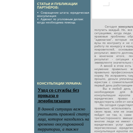
СТАТЬИ И ПУБЛИКАЦИИ
ПАРТНЁРОВ:
Сокращение штата: юридическая
консультация
Адвокат по уголовным делам:
когда необходима помощь
Сегодня
консуль
получить каждый. Но, вс
ситуациями, когда люди,
правовые проблемы обр
"адвокатам", которые н
вузы по контракту и не 
работу по конкурсу в юр
покровителей, основыв
результат, вместо долго
в конечном итоге, по
результат - ситуация
эквиваленте значительно 
А виной в этом есть бе
неумение правильно в
правильно профессионал
норму. Но исправлять так
прошло, деньги уплачен
юристам с сомнительной
КОНСУЛЬТАЦИИ УКРАИНА:
первый день работающим 
Вы в любой день нед
необходимую для В
консультацию юрист
юридических правах 
предостеречь себя от нега
На сегодня существует 
правильно использовать
своих прав, или не знают
пойдет не так, и, сами
третьестороннего вмеша
многие люди не имеют 
юридических услуг адв
перечисленных юридиче
консультация юриста п