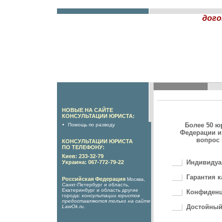
дого
НОВЫЕ НА САЙТЕ
КОНСУЛЬТАЦИИ ЮРИСТА:
Более 50 ю
Помощь по разводу
Федерации и
вопрос 
КОНСУЛЬТАЦИИ ЮРИСТА
ПО ТЕЛЕФОНУ:
Киев: 233-32-79
Индивидуа
Украина: 067-772-79-22
Гарантия к
Российская Федерация
Москва,
Санкт-Петербург и область,
Екатеринбург и область другие
Конфиденц
города:
консультации юристов
предоставляются только на сайте
Достойный
LawOk.ru
.