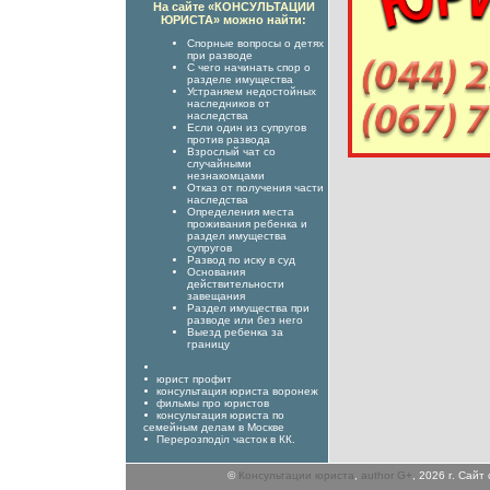
На сайте «КОНСУЛЬТАЦИИ
ЮРИСТА» можно найти:
Спорные вопросы о детях
при разводе
С чего начинать спор о
разделе имущества
Устраняем недостойных
наследников от
наследства
Если один из супругов
против развода
Взрослый чат со
случайными
незнакомцами
Отказ от получения части
наследства
Определения места
проживания ребенка и
раздел имущества
супругов
Развод по иску в суд
Основания
действительности
завещания
Раздел имущества при
разводе или без него
Выезд ребенка за
границу
юрист профит
консультация юриста воронеж
фильмы про юристов
консультация юриста по
семейным делам в Москве
Перерозподіл часток в КК.
©
Консультации юриста
,
author G+
, 2026 г. Сай