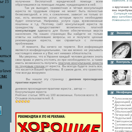
давності, а с
получении бесплатной юридической помощи всем
обратившимся за помощью людям, нуждающимся в ней.
вручення по
Так уж выходит, граммотная и чёткая консультация
яка перебува
юриста по трудовым спорам не может быть полностью
Ситуація нас
безвозмездной, и это, к сожалению, зависит не только от
міру запобіжн
нас, есть множество услуг, которые просто необходимо
домашнього А
будет оплатитью. Например, услуги суда, всевозможные
пошлины и т.д. Поэтому, сайт консультаций юриста по
гражданству предоставляет возможность платной
консультации
адвоката для более обеспеченных верств
Экономия
населения. На наших страницах Вы найдете не только
ответы на наболевшие вопросы, но и получите ценные
рекомендации юриста, как справиться с личными
проблемами.
И помните, Вы ничего не теряете. Вся информация
являются конфиденциальными, так как можно не указывать
настоящего имени и у Вас нет никаких обязательств.
Мы уверены, что в Украине каждый человек должен знать
свои права и уметь отстоять их при необходимости, а также
Контроль 
иметь возможность получить
платную консультацию юриста
по трудовым спорам
от юриста. Вы всегда будете знать все,
что касается Вашей проблемы. В самом деле, кто грамотен,
том всегда вооружен
Вы нашли эту страницу :
дневник прохождения
практики юриста
?
дневник прохождения практики юриста
, автор —
Консультации юриста
Неофициа
Рейтинг статьи:
98
% из
100
возможных. Голосов всего:
8
.
Отзывов пользователей:
6
.
Голосеевск
Дарницкий 
Деснянский
Днепровски
Оболонский
Печерский 
Подольский
Святошенск
Соломенски
Шевченковс
Хозяйствен