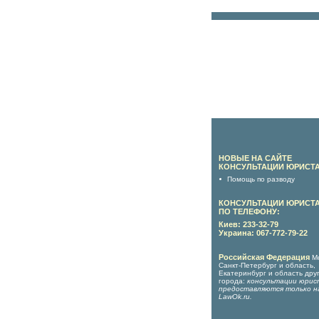
НОВЫЕ НА САЙТЕ
КОНСУЛЬТАЦИИ ЮРИСТА
Помощь по разводу
КОНСУЛЬТАЦИИ ЮРИСТ
ПО ТЕЛЕФОНУ:
Киев: 233-32-79
Украина: 067-772-79-22
Российская Федерация
М
Санкт-Петербург и область,
Екатеринбург и область дру
города:
консультации юрис
предоставляются только н
LawOk.ru
.