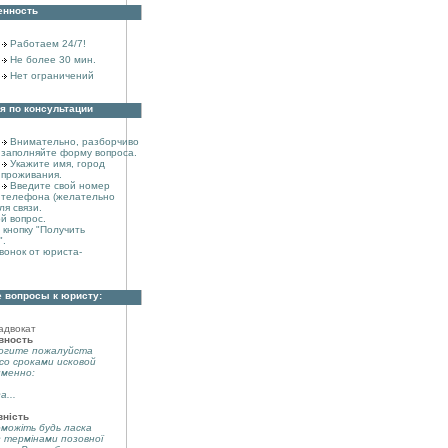
енность
Работаем 24/7!
Не более 30 мин.
Нет ограничений
я по консультации
Внимательно, разборчиво
заполняйте форму вопроса.
Укажите имя, город
проживания.
Введите свой номер
телефона (желательно
ля связи.
й вопрос.
кнопку "Получить
".
вонок от юриста-
 вопросы к юристу:
адвокат
вность
огите пожалуйста
со сроками исковой
именно:
а...
вність
можіть будь ласка
з термінами позовної