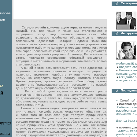
Своеврем
ическая
ам:
Сегодня
онлайн консультацию юриста
может получить
каждый. Но, все чаще и чаще мы сталкиваемся с
Инструкци
ситуациями, когда люди, пытаясь помочь сами себе
разрешить правовые проблемы обращаются к первым
попавшимся "адвокатам", которые недавно закончили
сомнительные вузы по контракту и не смогли устроиться на
престижную работу по конкурсу в хорошие компании ; имея
спонсоров, основывают свой горе бизнес и, как результат,
вместо долгожданной юридической помощи, Вы, в конечном
итоге, получаете совершенно обратный результат -
ситуация в материальном и моральном эквиваленте только
мобильный) д
становится хуже.
Введите сво
А виной в этом есть безграмотность "горе адвокатов" и
Нажмите на 
неумение правильно оценить правовую ситуацию и
консультацию
правильно грамотно подобрать ту или иную правовую
Ожидайте з
норму. Но исправлять такую "работу" намного сложнее!
консультанта.
Время упущено, деньги уплачены! Свою беду нужно
доверять не "псевдоадвокатам", а настоящим и не первый
А:
день работающим специалистам в области права.
Последние
Вы в любой день недели можете весьма просто
доступную информацию, например,
консультацию юриста
по гражданству
, а также о Ваших юридических правах и
Семейный 
обязанностях, узнать как предостеречь себя от негативных
Исковая да
последствий и т. д.
Ребята, пом
Сейчас есть много людей, которые не знают своих прав,
разобраться 
или не знают, как действовать, когда что-то пойдет не так,
давности, а 
и, сами того не осознавая, уже требуют юридического
вмешательства. Ни для кого не является секретом, что
Возник долг з
сегодня многие люди не имеют необходимых средств для
найма юридических услуг правовика, но и они, как любой
позовна да
другой, нуждаються в таких юридических услугах. Интернет
Хлопці, допо
проект
бесплатная консультация юриста по разводу и
розібратися 
поделу имущества
является той долгожданной надеждой в