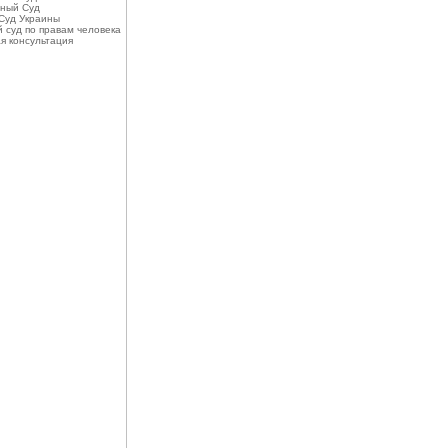
ный Суд
Суд Украины
 суд по правам человека
я консультация