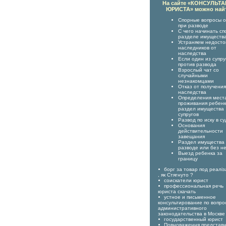
На сайте «КОНСУЛЬТ
ЮРИСТА» можно най
Спорные вопросы о
при разводе
С чего начинать сп
разделе имуществ
Устраняем недост
наследников от
наследства
Если один из супру
против развода
Взрослый чат со
случайными
незнакомцами
Отказ от получения
наследства
Определения мест
проживания ребенк
раздел имущества
супругов
Развод по иску в су
Основания
действительности
завещания
Раздел имущества
разводе или без н
Выезд ребенка за
границу
борг за товар под реаліз
, як Стягнуто ?
соискатели юрист
профессиональная речь
юриста скачать
устное и письменное
консультирование по вопро
административного
законодательства в Москве
государственный юрист
Повноваження представ