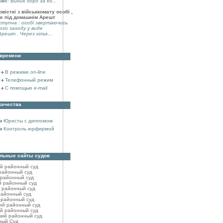
аме: Виник борг за ко...
вісткі з військкомату особі ,
є під домашнім Арешт
тупна : особі звертаючись
ого заходу у виде
решт . Через кільк...
 времени
В режиме on-line
Телефонный режим
С помощью e-mail
качества
Юристы с дипломом
Контроль юрфирмой
льные сайты судов
ий районный cуд
районный cуд
 районный cуд
й районный cуд
 районный суд
районный cуд
 районный cуд
ий районный cуд
й районный cуд
кий районный cуд
ный Суд