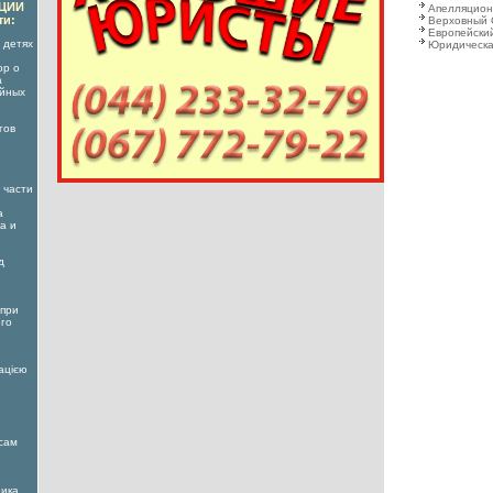
АЦИИ
Апелляцион
ти:
Верховный 
Европейский
 детях
Юридическа
ор о
а
ойных
гов
 части
а
а и
д
 при
его
ацією
сам
ника