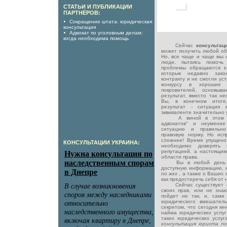
СТАТЬИ И ПУБЛИКАЦИИ
ПАРТНЁРОВ:
Сокращение штата: юридическая
консультация
Адвокат по уголовным делам:
когда необходима помощь
Сейчас
консультац
может получить любой об
Но, все чаще и чаще мы с
люди, пытаясь помочь
проблемы обращаются к
которые недавно зако
контракту и не смогли ус
конкурсу в хорошие
покровителей, основыв
результат, вместо так н
Вы, в конечном итоге
результат - ситуация
эквиваленте значительно 
А виной в этом есть
адвокатов" и неумение
ситуацию и правильно
правовую норму. Но исп
сложнее! Время упущено
КОНСУЛЬТАЦИИ УКРАИНА:
необходимо доверять
репутацией, а настоящим
области права.
Вы в любой день не
доступную информацию, 
по жкх
, а также о Ваших 
как предостеречь себя от 
Сейчас существует мн
своих прав, или не знают
пойдет не так, и, сами
юридического вмешатель
секретом, что сегодня м
найма юридических услуг
таких юридических услуг
консультация юриста п