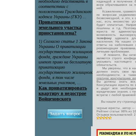
надеждой в получении 
всем обратившимся за 
ней.
Ксажелению, граммотная
по вопросам недвижимо
безвозмездной, и это, к 
нас, есть множество ус
будет оплатитью. Напри
пошлины и т.д. Поэтому
юриста по администра
возможность высокоре
телефону
адвоката дл
населения. На наших с
ответы на наболевшие 
рекомендации правовика
личными проблемами.
И помните, Вы ничего
являются строго конфид
указывать настоящего
обязательств.
Мы уверены, что в наш
должен знать свои пр
необходимости, а такж
платную консультацию ю
Вы должны знать все,
Консультации юриста по 
и дадут всю необходи
юридические знания, с те
встрече с любой правовой
Вы нашли эту страницу
черные юристы
, автор —
Рейтинг статьи:
98
% из
1
Отзывов пользователей:
2