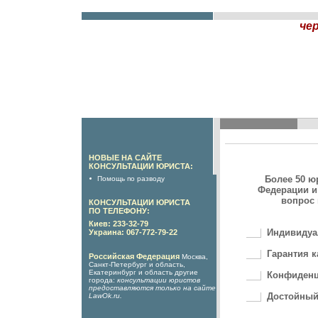
че
НОВЫЕ НА САЙТЕ
КОНСУЛЬТАЦИИ ЮРИСТА:
Более 50 ю
Помощь по разводу
Федерации и
вопрос 
КОНСУЛЬТАЦИИ ЮРИСТА
ПО ТЕЛЕФОНУ:
Киев: 233-32-79
Индивидуа
Украина: 067-772-79-22
Гарантия к
Российская Федерация
Москва,
Санкт-Петербург и область,
Екатеринбург и область другие
Конфиденц
города:
консультации юристов
предоставляются только на сайте
Достойный
LawOk.ru
.