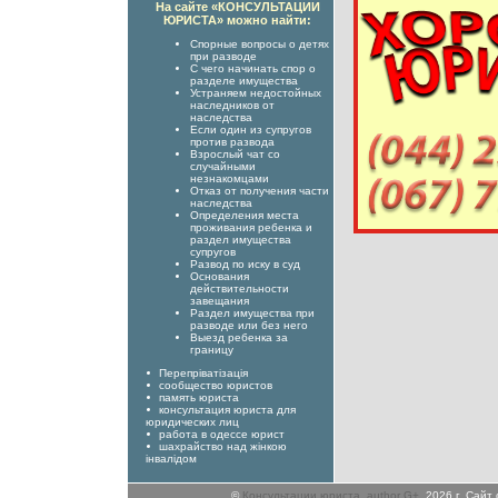
На сайте «КОНСУЛЬТАЦИИ
ЮРИСТА» можно найти:
Спорные вопросы о детях
при разводе
С чего начинать спор о
разделе имущества
Устраняем недостойных
наследников от
наследства
Если один из супругов
против развода
Взрослый чат со
случайными
незнакомцами
Отказ от получения части
наследства
Определения места
проживания ребенка и
раздел имущества
супругов
Развод по иску в суд
Основания
действительности
завещания
Раздел имущества при
разводе или без него
Выезд ребенка за
границу
Перепріватізація
сообщество юристов
память юриста
консультация юриста для
юридических лиц
работа в одессе юрист
шахрайство над жінкою
інвалідом
©
Консультации юриста
,
author G+
, 2026 г. Сай