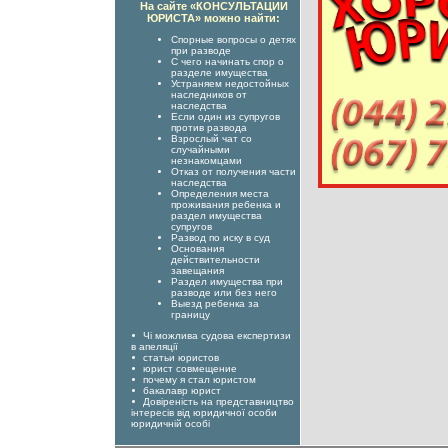
На сайте «КОНСУЛЬТАЦИИ
ЮРИСТА» можно найти:
Спорные вопросы о детях
при разводе
С чего начинать спор о
разделе имущества
Устраняем недостойных
наследников от
наследства
Если один из супругов
против развода
Взрослый чат со
случайными
незнакомцами
Отказ от получения части
наследства
Определения места
проживания ребенка и
раздел имущества
супругов
Развод по иску в суд
Основания
действительности
завещания
Раздел имущества при
разводе или без него
Выезд ребенка за
границу
Чі можлива судова експертизи
в апеляції
статьи юристов
юрист совмещение
почему я стал юристом
бакалавр юрист
Довіреність на представництво
інтересів від юридичної особи
юридичній особі