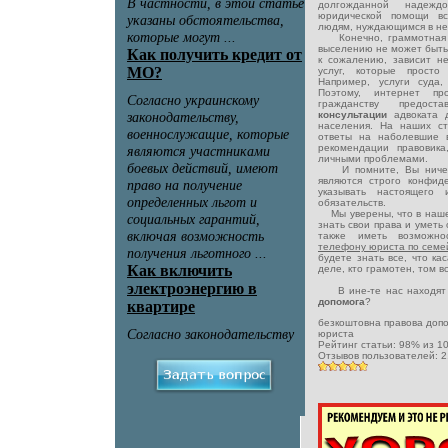
долгожданной надежд
юридической помощи в
людям, нуждающимся в не
Конечно, граммотная и 
выселению не может быть 
к сожалению, зависит не
услуг, которые просто
Например, услуги суда
Поэтому, интернет пр
гражданству предост
консультации
адвоката 
населения. На наших с
ответы на наболевшие 
рекомендации правовика
личными проблемами.
И помните, Вы ничего
являются строго конфид
указывать настоящего
обязательств.
Мы уверены, что в наше
знать свои права и уметь
также иметь возможн
телефону юриста по семе
будете знать все, что к
деле, кто грамотен, том 
В ине-те нас находят 
допомога
?
безкоштовна правова доп
юриста
Рейтинг статьи:
98
% из
1
Отзывов пользователей:
2