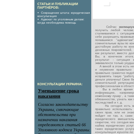
СТАТЬИ И ПУБЛИКАЦИИ
ПАРТНЁРОВ:
Сокращение штата: юридическая
консультация
Адвокат по уголовным делам:
когда необходима помощь
Сейчас
жилищну
получить любой челов
сталкиваемся с ситуация
себе разрешить правовы
попавшимся "адвокатам
сомнительные вузы по кон
достойную работу по кон
денежных покровителей, 
как результат, вместо д
Вы, в конечном итоге
результат - ситуация
эквиваленте только ухудш
А виной в этом есть нед
и неумение правильно 
правильно грамотно подо
исправлять такую "работ
деньги уплачены! Свою б
сомнительной репутацие
КОНСУЛЬТАЦИИ УКРАИНА:
профессионалам в област
Вы в любое время мож
информацию, наприм
семейному праву
, а так
обязанностях, узнать как
последствий и т. д.
На сегодня есть мно
правильно использовать
своих прав, или не знают
пойдет не так, и, сами
юридического вмешатель
секретом, что сегодня м
найма юридических услуг
таких юридических услуг
консультация юриста по