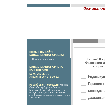
безкоштов
НОВЫЕ НА САЙТЕ
КОНСУЛЬТАЦИИ ЮРИСТА:
Более 50 ю
Помощь по разводу
Федерации и
вопрос 
КОНСУЛЬТАЦИИ ЮРИСТА
ПО ТЕЛЕФОНУ:
Киев: 233-32-79
Индивидуа
Украина: 067-772-79-22
Гарантия к
Российская Федерация
Москва,
Санкт-Петербург и область,
Екатеринбург и область другие
Конфиденц
города:
консультации юристов
предоставляются только на сайте
Достойный
LawOk.ru
.