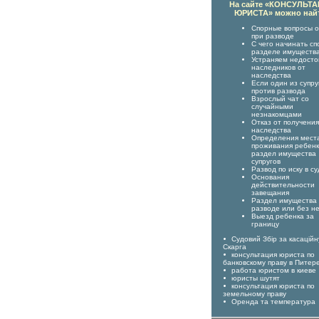
На сайте «КОНСУЛЬТ
ЮРИСТА» можно най
Спорные вопросы о
при разводе
С чего начинать сп
разделе имуществ
Устраняем недост
наследников от
наследства
Если один из супру
против развода
Взрослый чат со
случайными
незнакомцами
Отказ от получения
наследства
Определения мест
проживания ребенк
раздел имущества
супругов
Развод по иску в су
Основания
действительности
завещания
Раздел имущества
разводе или без н
Выезд ребенка за
границу
Судовий Збір за касаційн
Скарга
консультация юриста по
банковскому праву в Питер
работа юристом в киеве
юристы шутят
консультация юриста по
земельному праву
Оренда та температура