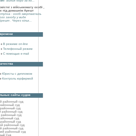
аме: Виник борг за ко...
вісткі з військкомату особі ,
є під домашнім Арешт
тупна : особі звертаючись
ого заходу у виде
решт . Через кільк...
 времени
В режиме on-line
Телефонный режим
С помощью e-mail
качества
Юристы с дипломом
Контроль юрфирмой
льные сайты судов
ий районный cуд
районный cуд
 районный cуд
й районный cуд
 районный суд
районный cуд
 районный cуд
ий районный cуд
й районный cуд
кий районный cуд
ный Суд