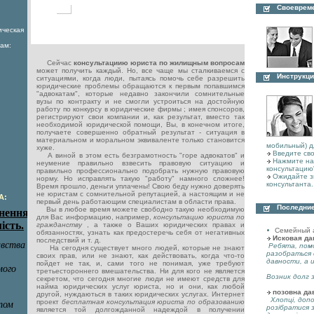
Своеврем
ическая
ам:
Сейчас
консультациию юриста по жилищным вопросам
может получить каждый. Но, все чаще мы сталкиваемся с
Инструкци
ситуациями, когда люди, пытаясь помочь себе разрешить
юридические проблемы обращаются к первым попавшимся
"адвокатам", которые недавно закончили сомнительные
вузы по контракту и не смогли устроиться на достойную
работу по конкурсу в юридические фирмы ; имея спонсоров,
регистрируют свои компании и, как результат, вместо так
необходимой юридической помощи, Вы, в конечном итоге,
получаете совершенно обратный результат - ситуация в
материальном и моральном эквиваленте только становится
мобильный) д
хуже.
Введите сво
А виной в этом есть безграмотность "горе адвокатов" и
Нажмите на 
неумение правильно взвесить правовую ситуацию и
консультацию
правильно профессионально подобрать нужную правовую
Ожидайте з
норму. Но исправлять такую "работу" намного сложнее!
консультанта.
Время прошло, деньги уплачены! Свою беду нужно доверять
не юристам с сомнительной репутацией, а настоящим и не
А:
первый день работающим специалистам в области права.
Последние
Вы в любое время можете свободно такую необходимую
для Вас информацию, например,
консультацию юриста по
гражданству
, а также о Ваших юридических правах и
Семейный 
обязанностях, узнать как предостеречь себя от негативных
Исковая да
последствий и т. д.
Ребята, пом
На сегодня существует много людей, которые не знают
разобраться 
своих прав, или не знают, как действовать, когда что-то
давности, а 
пойдет не так, и, сами того не понимая, уже требуют
третьестороннего вмешательства. Ни для кого не является
Возник долг з
секретом, что сегодня многие люди не имеют средств для
найма юридических услуг юриста, но и они, как любой
позовна да
другой, нуждаються в таких юридических услугах. Интернет
Хлопці, допо
проект
бесплатная консультация юриста по образованию
розібратися 
является той долгожданной надеждой в получении