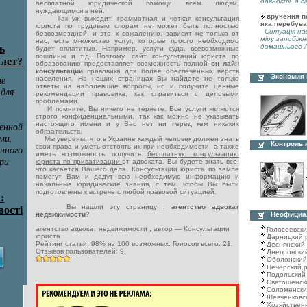
давності, а с
бесплатной юридической помощи всем людям,
нуждающимся в ней.
вручення по
Так уж выходит, граммотная и чёткая консультация
яка перебува
юриста по трудовым спорам не может быть полностью
Ситуація нас
безвозмездной, и это, к сожалению, зависит не только от
міру запобіжн
нас, есть множество услуг, которые просто необходимо
домашнього А
будет оплатитью. Например, услуги суда, всевозможные
пошлины и т.д. Поэтому, сайт консультаций юриста по
образованию предоставляет возможность полной
он лайн
консультации
правовика для более обеспеченных верств
Экономия
населения. На наших страницах Вы найдете не только
ответы на наболевшие вопросы, но и получите ценные
рекомендации правовика, как справиться с деловыми
проблемами.
И помните, Вы ничего не теряете. Все услуги являются
строго конфиденциальными, так как можно не указывать
настоящего имени и у Вас нет ни перед кем никаких
обязательств.
Мы уверены, что в Украине каждый человек должен знать
Контроль 
свои права и уметь отстоять их при необходимости, а также
иметь возможность получить
бесплатную консультацию
юриста по приватизации
от адвоката. Вы будете знать все,
что касается Вашего дела. Консультации юриста по земле
помогут Вам и дадут всю необходимую информацию и
начальные юридические знания, с тем, чтобы Вы были
подготовлены к встрече с любой правовой ситуацией.
Вы нашли эту страницу :
агентство адвокат
недвижимости
?
Неофициа
агентство адвокат недвижимости
, автор —
Консультации
Голосеевск
юриста
Дарницкий 
Рейтинг статьи:
98
% из
100
возможных. Голосов всего:
21
.
Деснянский
Отзывов пользователей:
9
.
Днепровски
Оболонский
Печерский 
Подольский
Святошенск
Соломенски
Шевченковс
Хозяйствен