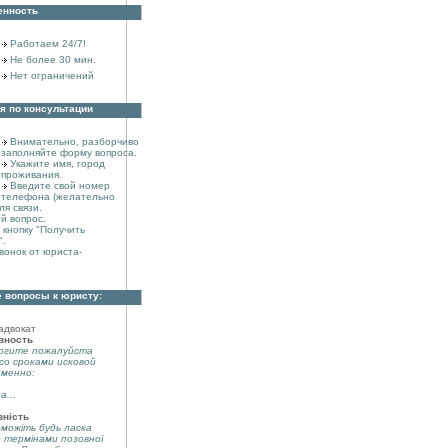
енность
Работаем 24/7!
Не более 30 мин.
Нет ограничений
я по консультации
Внимательно, разборчиво
заполняйте форму вопроса.
Укажите имя, город
проживания.
Введите свой номер
телефона (желательно
ля связи.
й вопрос.
кнопку "Получить
".
вонок от юриста-
 вопросы к юристу:
адвокат
вность
огите пожалуйста
со сроками исковой
именно:
а...
вність
можіть будь ласка
з термінами позовної