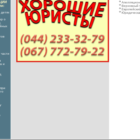
АЦИИ
Апелляцион
ти:
Верховный 
Европейский
 детях
Юридическа
ор о
а
ойных
гов
 части
а
а и
д
 при
его
у
е