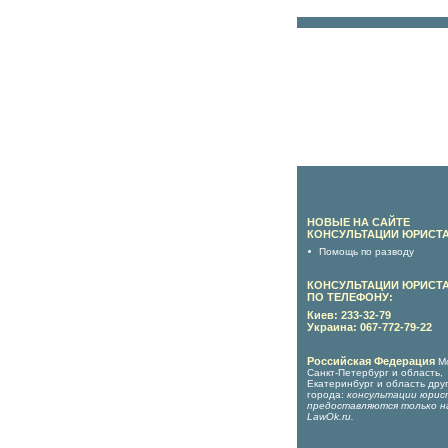
НОВЫЕ НА САЙТЕ
КОНСУЛЬТАЦИИ ЮРИСТА
Помощь по разводу
КОНСУЛЬТАЦИИ ЮРИСТ
ПО ТЕЛЕФОНУ:
Киев: 233-32-79
Украина: 067-772-79-22
Российская Федерация
М
Санкт-Петербург и область,
Екатеринбург и область дру
города:
консультации юрис
предоставляются только н
LawOk.ru
.