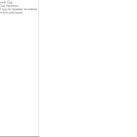
ный Суд
Суд Украины
 суд по правам человека
я консультация