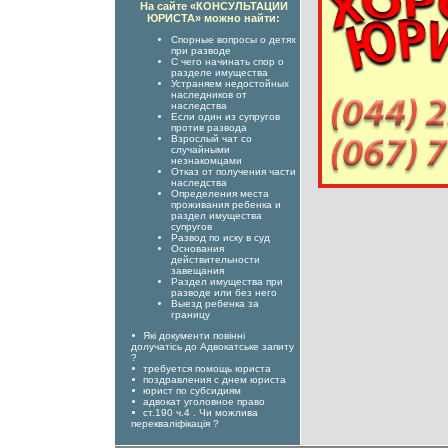
На сайте «КОНСУЛЬТАЦИИ
ЮРИСТА» можно найти:
Спорные вопросы о детях
при разводе
С чего начинать спор о
разделе имущества
Устраняем недостойных
наследников от
наследства
Если один из супругов
против развода
Взрослый чат со
случайными
незнакомцами
Отказ от получения части
наследства
Определения места
проживания ребенка и
раздел имущества
супругов
Развод по иску в суд
Основания
действительности
завещания
Раздел имущества при
разводе или без него
Выезд ребенка за
границу
Які документи повінні
долучатісь до Адвокатське запиту
?
требуется помощь юриста
поздравления с днем юриста
юрист по субсидиям
адвокат уголовное право
ст.190 ч.4 . Чи можлива
перекваліфікація ?